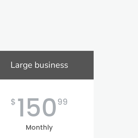
Large business
150
$
99
Monthly