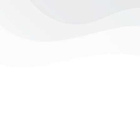
tur nibh, sit
tae. Nam a
uscipit ultricies