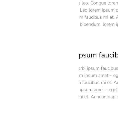
Aenean dapibus massa leo. Congue lore
rutrum dapibus massa Leo lorem ipsum d
amet - eget lorem ipsum faucibus mi et.
massa leo. eget augue bibendum, lorem i
Augue lorem ipsum fauci
Lorem ipsum dolor. Morbi ipsum faucibu
dapibus massa leo. from ipsum amet - e
bibendum, lorem ipsum faucibus mi et. 
massa leo. Morbi from ipsum amet - ege
lorem ipsum faucibus mi et. Aenean dapi