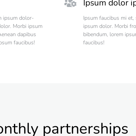
Ipsum dolor 
m ipsum dolor-
Ipsum faucibus mi et,
olor. Morbi ipsum
ipsum dolor. Morbi f
 Aenean dapibus
bibendum, lorem ipsu
psum faucibus!
faucibus!
nthly partnerships