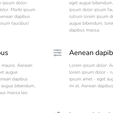
m ipsum dolor-
eget augue bibendum,
olor. Morbi ipsum
ipsum dolor ipsum fau
 Aenean dapibus
rutrum lorem ipsum do
psum faucibus!
augue bibendum, lore
dapibus massa.
bus
Aenean dapib
s mauris. Aenean
Lorem ipsum dolor. A
get augue
lorem ipsum dolor - r
Aenean dapibus
ipsum amet - eget au
t augue bibendum,
mi et. Aenean dapibu
bus massa leo.