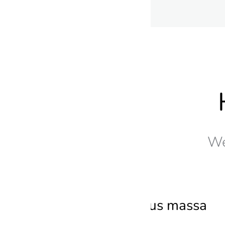
We
Aenean dapibus massa