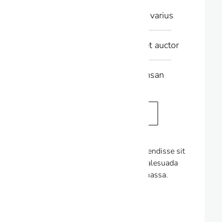
Aliquam id lectus varius
Vestibulum sit amet auctor
Vivamus accumsan
Get started today
Pharetra ex fringilla in. Suspendisse sit
amet turpis fermentum, malesuada
diam sed, scelerisque massa.