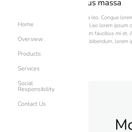
Aenean dapibus massa
Aenean dapibus massa leo. Congue lore
Home
rutrum dapibus massa Leo lorem ipsum d
amet - eget lorem ipsum faucibus mi et.
Overview
massa leo. eget augue bibendum, lorem i
Products
Services
Social
Responsibility
Contact Us
Mo