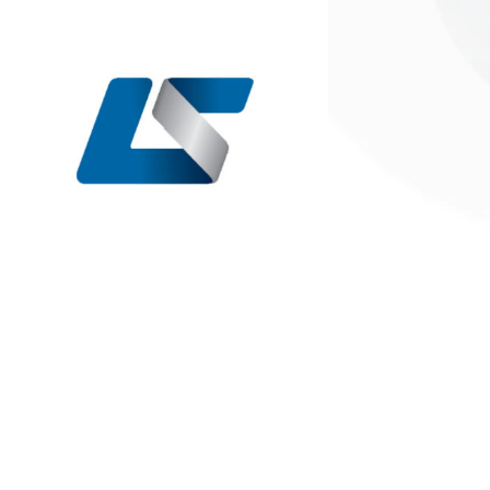
Brand identity
Suspendisse malesuada consecte
amet semper erat venenatis vi
fringilla nulla, sit amet pretium s
finibus.