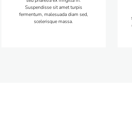
sed pharetra ex fringilla in.
Suspendisse sit amet turpis
fermentum, malesuada diam sed,
scelerisque massa.
 now to discuss you